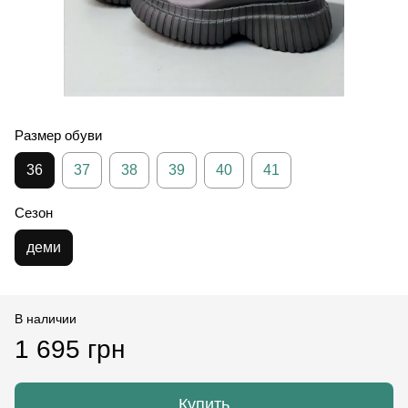
Размер обуви
36
37
38
39
40
41
Сезон
деми
В наличии
1 695 грн
Купить