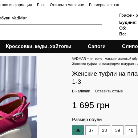
ктная информация
Блог
Отзывы о магазине
Размерная сетка
График р
обуви VadMar
Будние:
Сб:
Вс:
Кроссовки, кеды, хайтопы
Сапоги
Слипо
VADMAR – интернет магазин женской обу
Женские туфли на платформе натуральн
Женские туфли на пл
1-3
В наличии
Оставить отзыв
1 695 грн
Размер обуви
36
37
38
39
40