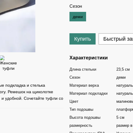
Сезон
деми
Купить
Быстрый за
Характеристики
Длина стельки
23,5 см
Сезон
деми
ые подкладка и стелька
Материал верха
натурал
огу. Ремешок на щиколотке
Материал подкладки
натураль
 и удобной. Сочетайте туфли со
Цвет
малинов
Тип подошвы
платфор
Высота подошвы
5 см
размерность
размер в