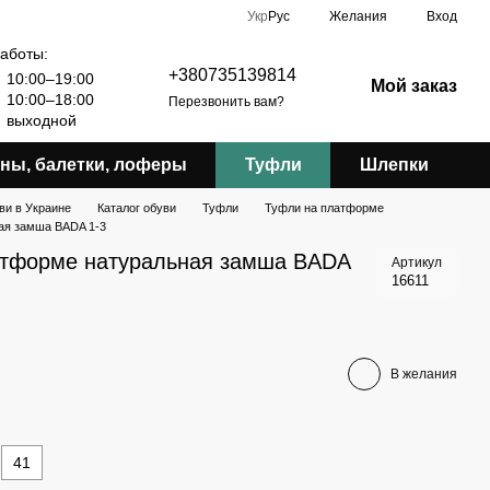
Укр
Рус
Желания
Вход
аботы:
+380735139814
10:00–19:00
Мой заказ
10:00–18:00
Перезвонить вам?
выходной
ны, балетки, лоферы
Туфли
Шлепки
ви в Украине
Каталог обуви
Туфли
Туфли на платформе
ая замша BADA 1-3
атформе натуральная замша BADA
Артикул
16611
В желания
41