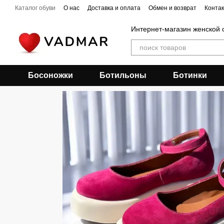
Перейти к основному контенту
Каталог обуви
О нас
Доставка и оплата
Обмен и возврат
Конта
Интернет-магазин женской 
Босоножки
Ботильоны
Ботинки