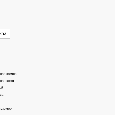
каз
ьная замша
ная кожа
ый
ма
 размер