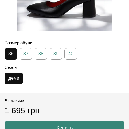
Размер обуви
36
37
38
39
40
Сезон
деми
В наличии
1 695 грн
Купить