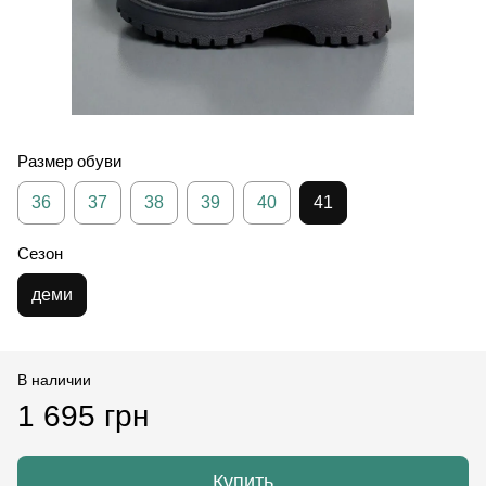
Размер обуви
36
37
38
39
40
41
Сезон
деми
В наличии
1 695 грн
Купить