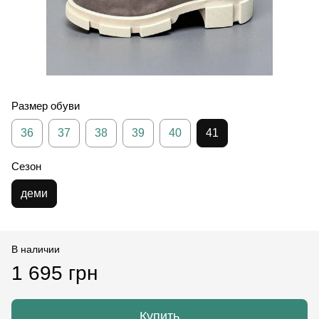
Размер обуви
36
37
38
39
40
41
Сезон
деми
В наличии
1 695 грн
Купить