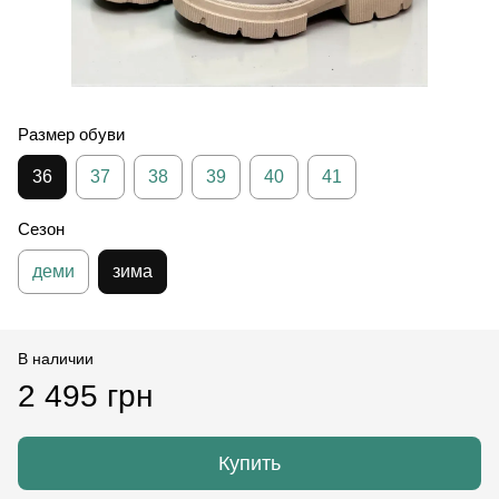
Размер обуви
36
37
38
39
40
41
Сезон
деми
зима
В наличии
2 495 грн
Купить