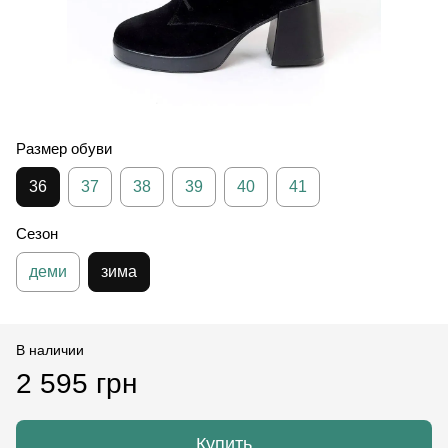
Размер обуви
36
37
38
39
40
41
Сезон
деми
зима
В наличии
2 595 грн
Купить