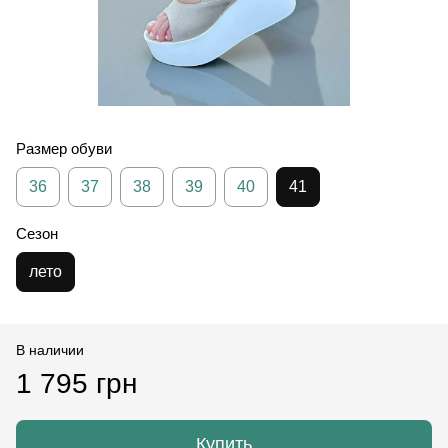
Размер обуви
36
37
38
39
40
41
Сезон
лето
В наличии
1 795 грн
Купить