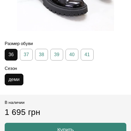
Размер обуви
36
37
38
39
40
41
Сезон
деми
В наличии
1 695 грн
Купить