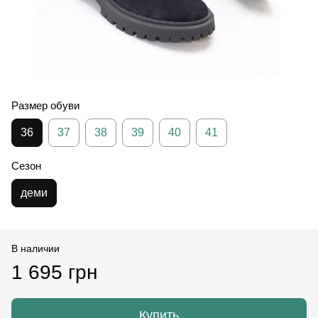
Размер обуви
36
37
38
39
40
41
Сезон
деми
В наличии
1 695 грн
Купить