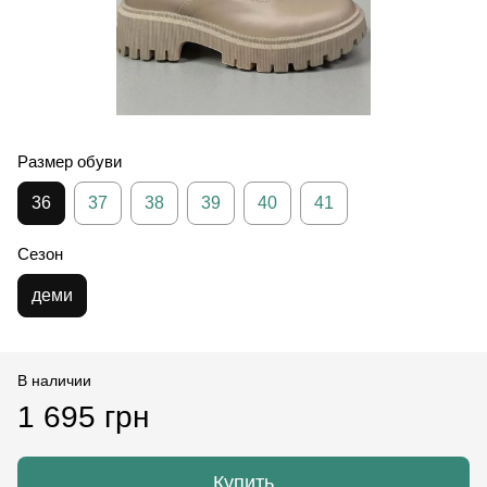
Размер обуви
36
37
38
39
40
41
Сезон
деми
В наличии
1 695 грн
Купить