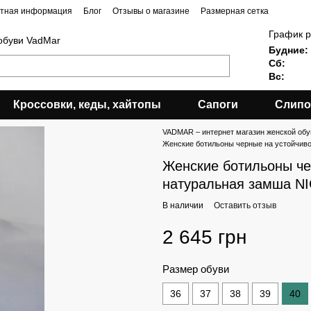
ктная информация
Блог
Отзывы о магазине
Размерная сетка
График р
обуви VadMar
Будние:
Сб:
Вс:
Кроссовки, кеды, хайтопы
Сапоги
Слипо
VADMAR – интернет магазин женской обу
Женские ботильоны черные на устойчиво
Женские ботильоны че
натуральная замша NI
В наличии
Оставить отзыв
2 645 грн
Размер обуви
36
37
38
39
40