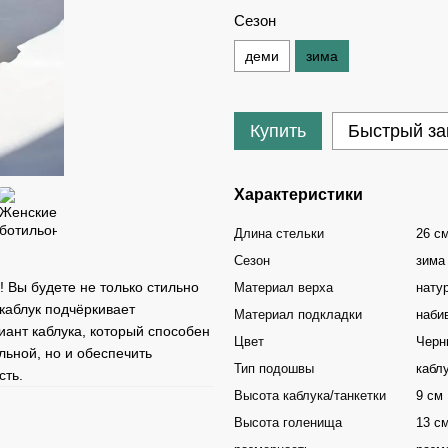
Сезон
деми
зима
Купить
Быстрый за
Характеристики
Длина стельки
26 с
Сезон
зима
! Вы будете не только стильно
Материал верха
нату
 каблук подчёркивает
Материал подкладки
наби
иант каблука, который способен
Цвет
Черн
льной, но и обеспечить
Тип подошвы
кабл
сть.
Высота каблука/танкетки
9 см
Высота голенища
13 с