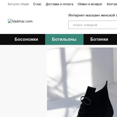
Перейти к основному контенту
Каталог обуви
О нас
Доставка и оплата
Обмен и возврат
Конта
Интернет-магазин женской 
Босоножки
Ботильоны
Ботинки