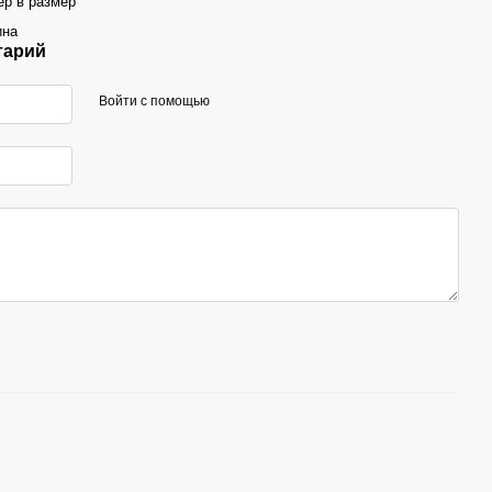
ер в размер
ина
тарий
Войти с помощью