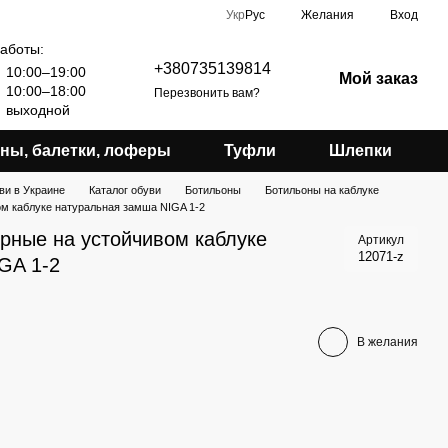
Укр
Рус
Желания
Вход
аботы:
+380735139814
10:00–19:00
Мой заказ
10:00–18:00
Перезвонить вам?
выходной
ны, балетки, лоферы
Туфли
Шлепки
ви в Украине
Каталог обуви
Ботильоны
Ботильоны на каблуке
м каблуке натуральная замша NIGA 1-2
рные на устойчивом каблуке
Артикул
12071-z
GA 1-2
В желания