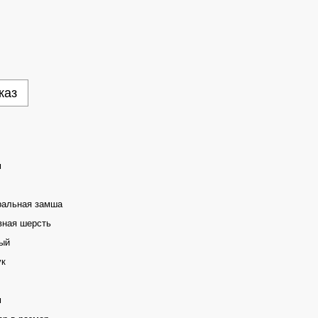
каз
м
ральная замша
вная шерсть
ый
ук
м