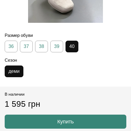
Размер обуви
36
37
38
39
40
Сезон
деми
В наличии
1 595 грн
Купить