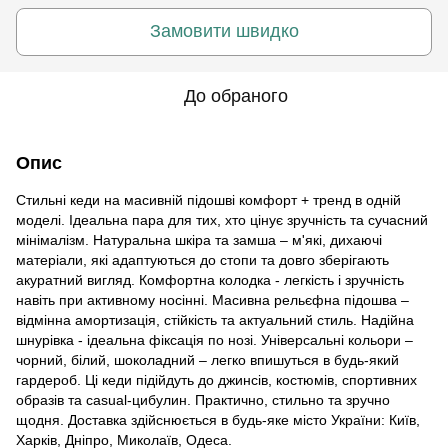
Замовити швидко
До обраного
Опис
Стильні кеди на масивній підошві комфорт + тренд в одній
моделі. Ідеальна пара для тих, хто цінує зручність та сучасний
мінімалізм. Натуральна шкіра та замша – м'які, дихаючі
матеріали, які адаптуються до стопи та довго зберігають
акуратний вигляд. Комфортна колодка - легкість і зручність
навіть при активному носінні. Масивна рельєфна підошва –
відмінна амортизація, стійкість та актуальний стиль. Надійна
шнурівка - ідеальна фіксація по нозі. Універсальні кольори –
чорний, білий, шоколадний – легко впишуться в будь-який
гардероб. Ці кеди підійдуть до джинсів, костюмів, спортивних
образів та casual-цибулин. Практично, стильно та зручно
щодня. Доставка здійснюється в будь-яке місто України: Київ,
Харків, Дніпро, Миколаїв, Одеса.