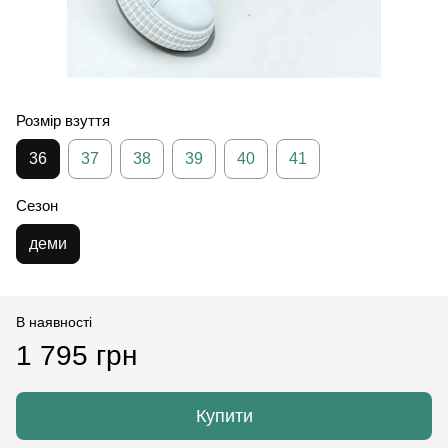
Розмір взуття
36
37
38
39
40
41
Сезон
деми
В наявності
1 795 грн
Купити