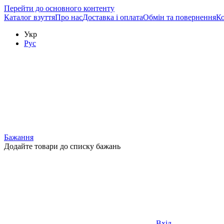
Перейти до основного контенту
Каталог взуття
Про нас
Доставка і оплата
Обмін та повернення
Ко
Укр
Рус
Бажання
Додайте товари до списку бажань
Вхід