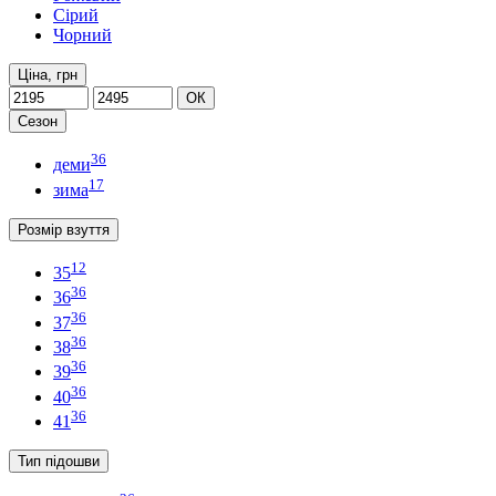
Сірий
Чорний
Ціна, грн
ОК
Сезон
36
деми
17
зима
Розмір взуття
12
35
36
36
36
37
36
38
36
39
36
40
36
41
Тип підошви