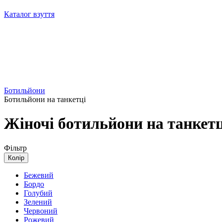
Каталог взуття
Ботильйони
Ботильйони на танкетці
Жіночі ботильйони на танкетц
Фільтр
Колір
Бежевий
Бордо
Голубий
Зелений
Червоний
Рожевий