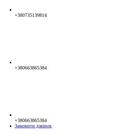
+380735139814
+380663865384
+380663865384
Замовити дзвінок