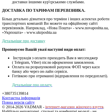
доставки іншими кур'єрськими службами.
ДОСТАВКА ПО ТАРИФАМ ПЕРЕВІЗНИКА.
Більш детально дізнатися про терміни і інших аспектах роботи
транспортних компаній Ви можете на офіційному сайті
перевізників. Наприклад, «Нова Пошта» - www.novaposhta.ua,
«Укрпошта» - www.ukrposhta.ua
Детальніше про доставку
Пропонуємо Вашій увазі наступні види оплат:
Інструкція з оплати приходить Вам в мессенджер
( Telegram, Viber) після оформлення замовлення.
Оплата на розрахунковий рахунок ФОП через каси
банку або через он-лайн сервіси.
Готівкою при отриманні (відправлення по передоплаті).
Детальніше про оплату.
+380735139814
Контактна інформація
Повна версія сайту
© 2014-2026 VADMAR -
інтернет-магазин жіночого взуття
.
Найбільш неповторні, стильні та комфортні моделі - не