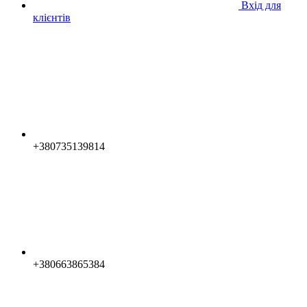
Вхід для
клієнтів
+380735139814
+380663865384