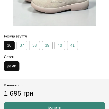
Розмір взуття
36
37
38
39
40
41
Сезон
деми
В наявності
1 695 грн
Купити