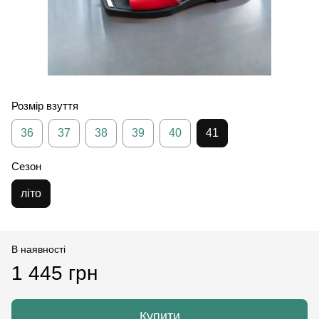
Розмір взуття
36
37
38
39
40
41
Сезон
літо
В наявності
1 445 грн
Купити