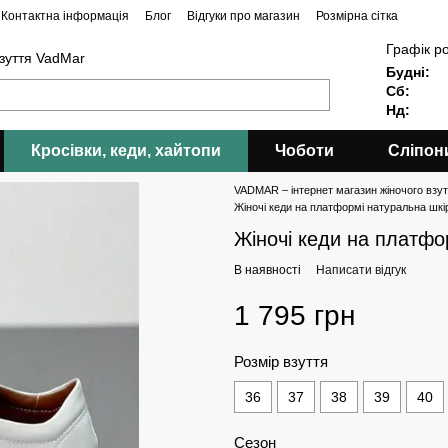
Контактна інформація
Блог
Відгуки про магазин
Розмірна сітка
Графік р
взуття VadMar
Будні:
Сб:
Нд:
Кросівки, кеди, хайтопи
Чоботи
Сліпон
VADMAR – інтернет магазин жіночого взутт
Жіночі кеди на платформі натуральна шкі
Жіночі кеди на платфо
В наявності
Написати відгук
1 795 грн
Розмір взуття
36
37
38
39
40
Сезон