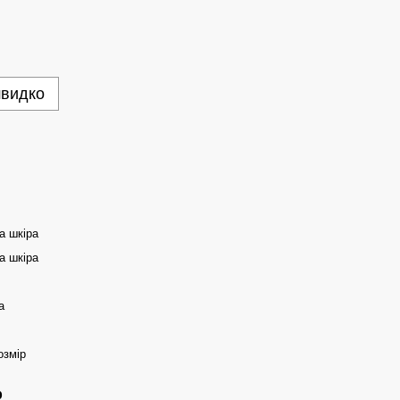
швидко
а шкіра
а шкіра
а
озмір
р