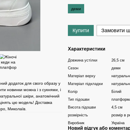
деми
Купити
Замовити 
Характеристики
Довжина устілки
26,5 см
Сезон
деми
Матеріал верху
натуральн
нний додаток для свого образу у
Матеріал підкладки
натуральн
ити новинки можна і з сукнями, і
Колір
Білий
натуральної шкіри, анатомічний
Тип підошви
платформ
оцінять цю модель! Доставка
Висота підошви
4,5 см
про, Миколаїв.
розмірність
розмір в р
Виробник
Україна
Новий відгук або комента