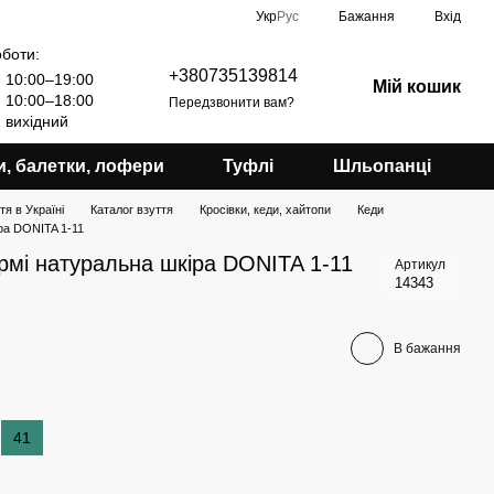
Укр
Рус
Бажання
Вхід
оботи:
+380735139814
10:00–19:00
Мій кошик
10:00–18:00
Передзвонити вам?
вихідний
и, балетки, лофери
Туфлі
Шльопанці
я в Україні
Каталог взуття
Кросівки, кеди, хайтопи
Кеди
ра DONITA 1-11
рмі натуральна шкіра DONITA 1-11
Артикул
14343
В бажання
41