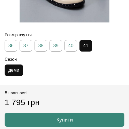
Розмір взуття
36
37
38
39
40
41
Сезон
деми
В наявності
1 795 грн
Купити