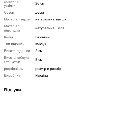
Довжина
26 см
устілки
Сезон
деми
Матеріал верху
натуральна замша
Матеріал
натуральна шкіра
підкладки
Колір
Бежевий
Тип підошви
каблук
Висота підошви
2 см
Висота каблука
8 см
/ танкетки
розмірність
розмір в розмір
Виробник
Україна
Відгуки