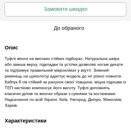
Замовити швидко
До обраного
Опис
Туфлі жіночі на високих стійких підборах. Натуральна шкіра
або замша верху, підкладки та устілки дозволяє ногам дихати
та підтримує правильний мікроклімат у взутті. Знімний
ремінець на щиколотці адаптує модель до ніг різної повноти.
Каблук 8 см стійкий за рахунок своєї товщини, міцна підошва із
ТЕП частково компенсує його висоту. Туфлі доповнять
класичні ділові та жіночні образи з сукнями та костюмами.
Надсилання по всій Україні: Київ, Ужгород, Дніпро, Миколаїв,
Харків.
Характеристики