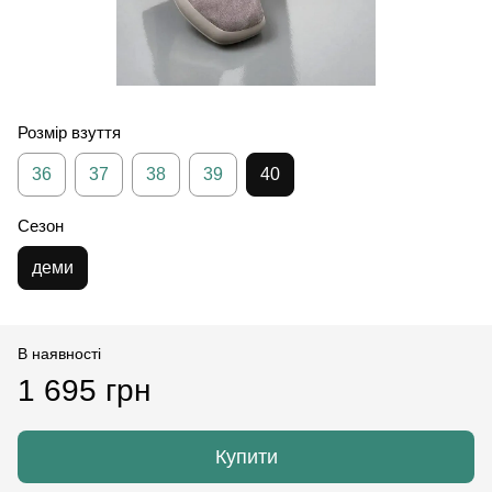
Розмір взуття
36
37
38
39
40
Сезон
деми
В наявності
1 695 грн
Купити