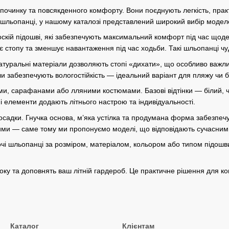
ідпочинку та повсякденного комфорту. Вони поєднують легкість, прак
чі шльопанці, у нашому каталозі представлений широкий вибір модел
оскій підошві, які забезпечують максимальний комфорт під час щод
 стопу та зменшує навантаження під час ходьби. Такі шльопанці чуд
Натуральні матеріали дозволяють стопі «дихати», що особливо важли
али забезпечують вологостійкість — ідеальний варіант для пляжу чи 
ами, сарафанами або лляними костюмами. Базові відтінки — білий,
і елементи додають літнього настрою та індивідуальності.
посадки. Гнучка основа, м’яка устілка та продумана форма забезпечу
ими — саме тому ми пропонуємо моделі, що відповідають сучасним 
очі шльопанці за розміром, матеріалом, кольором або типом підошви
року та доповнять ваш літній гардероб. Це практичне рішення для к
Каталог
Клієнтам