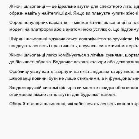
Жіночі шльопанці — це ідеальне взуття для спекотного літа, в
образи навіть у найтепліші дні. Якщо ви плануєте купити жіно
Серед популярних варіантів — мінімалістичні шльопанці на пл
моделі на платформі або з анатомічною устілкою, що підтримує
Шкіряні шльопанці відзначаються довговічністю та зручністю. 
поєднують легкість і практичність, а сучасні синтетичні матері
Жіночі шльопанці легко комбінуються з літніми сукнями, шорт
до більшості образів. Водночас яскраві кольори або декоративн
Особливу увагу варто звернути на якість підошви та зручність 
шльопанці повинні бути не лише стильними, а й функціональн
Завдяки зручній системі фільтрів ви можете швидко обрати жін
отримавши якісне літнє взуття для будь-якої нагоди.
Обирайте жіночі шльопанці, які забезпечать легкість кожного к