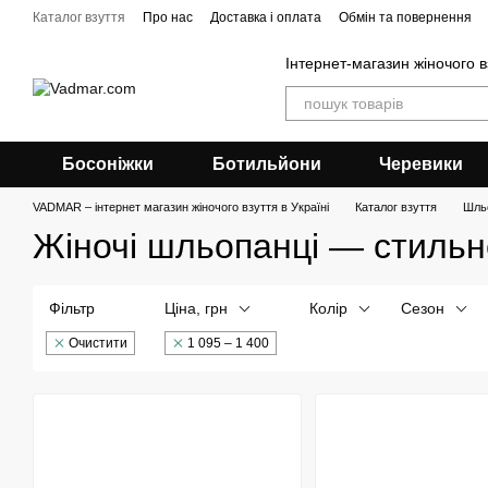
Перейти до основного контенту
Каталог взуття
Про нас
Доставка і оплата
Обмін та повернення
Інтернет-магазин жіночого 
Босоніжки
Ботильйони
Черевики
VADMAR – інтернет магазин жіночого взуття в Україні
Каталог взуття
Шль
Жіночі шльопанці — стильне
Фільтр
Ціна, грн
Колір
Сезон
Очистити
1 095 – 1 400