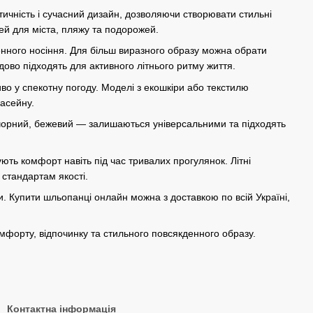
тичність і сучасний дизайн, дозволяючи створювати стильні
ей для міста, пляжу та подорожей.
енного носіння. Для більш виразного образу можна обрати
ово підходять для активного літнього ритму життя.
во у спекотну погоду. Моделі з екошкіри або текстилю
басейну.
 чорний, бежевий — залишаються універсальними та підходять
ють комфорт навіть під час тривалих прогулянок. Літні
стандартам якості.
. Купити шльопанці онлайн можна з доставкою по всій Україні,
омфорту, відпочинку та стильного повсякденного образу.
Контактна інформація