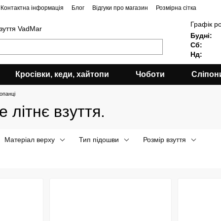
Контактна інформація
Блог
Відгуки про магазин
Розмірна сітка
Графік р
взуття VadMar
Будні:
Сб:
Нд:
Кросівки, кеди, хайтопи
Чоботи
Сліпон
опанці
 літнє взуття.
Матеріал верху
Тип підошви
Розмір взуття