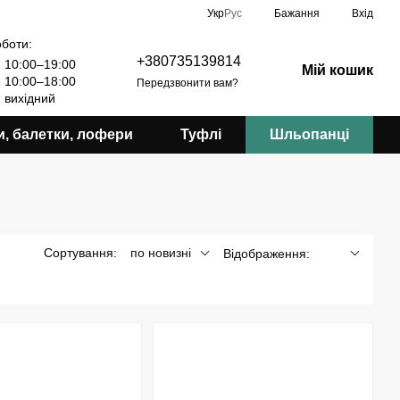
Укр
Рус
Бажання
Вхід
оботи:
+380735139814
10:00–19:00
Мій кошик
10:00–18:00
Передзвонити вам?
вихідний
и, балетки, лофери
Туфлі
Шльопанці
Сортування:
по новизні
Відображення: