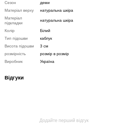
Сезон
деми
Матеріал верху
натуральна шкіра
Матеріал
натуральна шкіра
підкладки
Колір
Білий
Тип підошви
каблук
Висота підошви
3 см
розмірність
розмір в розмір
Виробник
Україна
Відгуки
Додайте перший відгук