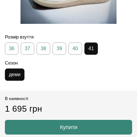
Розмір взуття
36
37
38
39
40
41
Сезон
деми
В наявності
1 695 грн
Купити