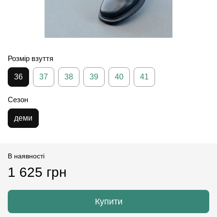
Розмір взуття
36
37
38
39
40
41
Сезон
деми
В наявності
1 625 грн
Купити