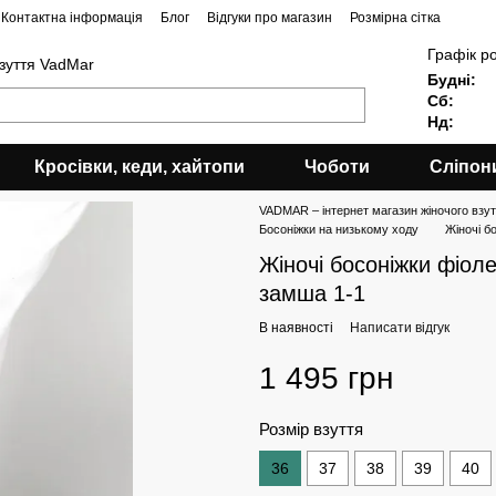
Контактна інформація
Блог
Відгуки про магазин
Розмірна сітка
Графік р
взуття VadMar
Будні:
Сб:
Нд:
Кросівки, кеди, хайтопи
Чоботи
Сліпон
VADMAR – інтернет магазин жіночого взутт
Босоніжки на низькому ходу
Жіночі б
Жіночі босоніжки фіол
замша 1-1
В наявності
Написати відгук
1 495 грн
Розмір взуття
36
37
38
39
40