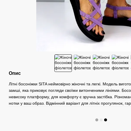
Опис
Літні босоніжки SITA неймовірно жіночні та легкі. Модель вигото
замші, яка приковує погляди своїми витонченими лініями. Босо
невисоку платформу, для комфорту є зручна застібка. Різномані
нотки у ваш образ. Відмінний варіант для літніх прогулянок, га