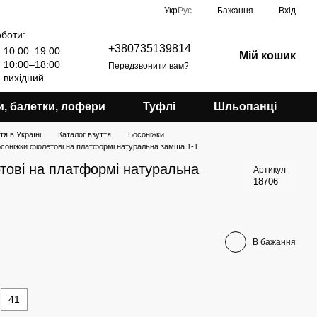
Укр
Рус
Бажання
Вхід
оботи:
+380735139814
10:00–19:00
Мій кошик
10:00–18:00
Передзвонити вам?
вихідний
и, балетки, лофери
Туфлі
Шльопанці
я в Україні
Каталог взуття
Босоніжки
осоніжки фіолетові на платформі натуральна замша 1-1
етові на платформі натуральна
Артикул
18706
В бажання
41