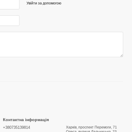
Увійти за допомогою
Контактна інформація
+380735139814
Харків, проспект Перемоги, 71
Одеса, вулиця Дальницька, 23