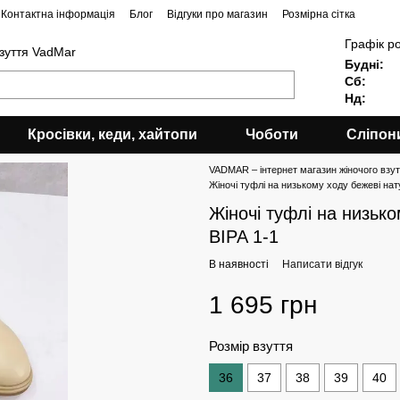
Контактна інформація
Блог
Відгуки про магазин
Розмірна сітка
Графік р
взуття VadMar
Будні:
Сб:
Нд:
Кросівки, кеди, хайтопи
Чоботи
Сліпон
VADMAR – інтернет магазин жіночого взутт
Жіночі туфлі на низькому ходу бежеві нат
Жіночі туфлі на низьк
BIPA 1-1
В наявності
Написати відгук
1 695 грн
Розмір взуття
36
37
38
39
40