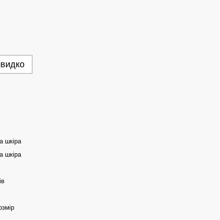
швидко
а шкіра
а шкіра
ів
озмір