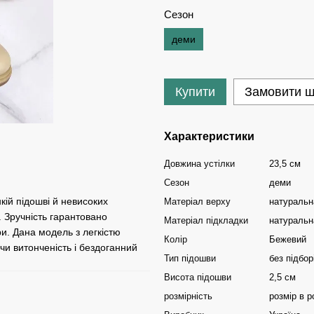
Сезон
деми
Купити
Замовити 
Характеристики
Довжина устілки
23,5 см
Сезон
деми
нкій підошві й невисоких
Матеріал верху
натуральн
. Зручність гарантовано
Матеріал підкладки
натуральн
ри. Дана модель з легкістю
Колір
Бежевий
ючи витонченість і бездоганний
Тип підошви
без підбор
Висота підошви
2,5 см
розмірність
розмір в р