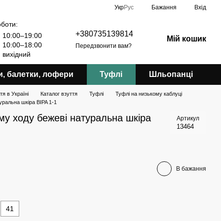
Укр
Рус
Бажання
Вхід
оботи:
+380735139814
10:00–19:00
Мій кошик
10:00–18:00
Передзвонити вам?
вихідний
и, балетки, лофери
Туфлі
Шльопанці
я в Україні
Каталог взуття
Туфлі
Туфлі на низькому каблуці
уральна шкіра BIPA 1-1
ому ходу бежеві натуральна шкіра
Артикул
13464
В бажання
41