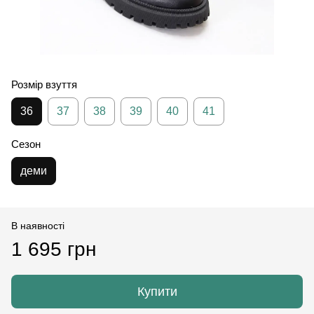
Розмір взуття
36
37
38
39
40
41
Сезон
деми
В наявності
1 695 грн
Купити