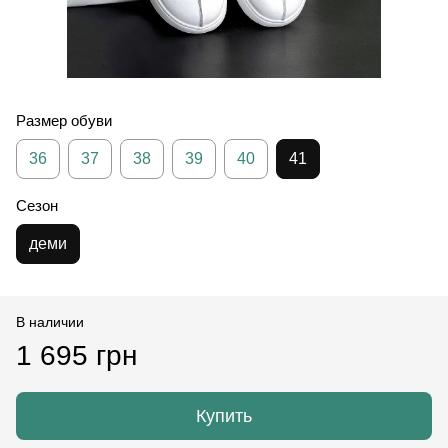
Размер обуви
36
37
38
39
40
41
Сезон
деми
В наличии
1 695 грн
Купить