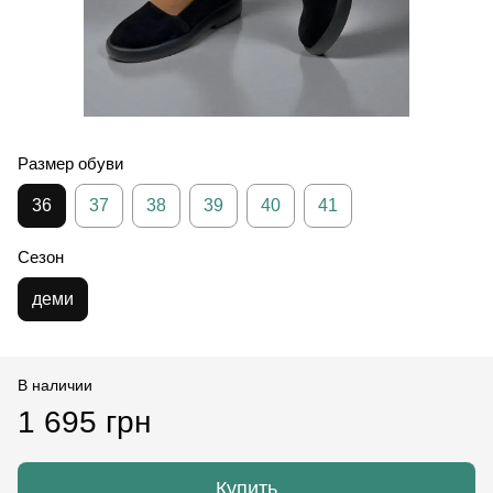
Размер обуви
36
37
38
39
40
41
Сезон
деми
В наличии
1 695 грн
Купить