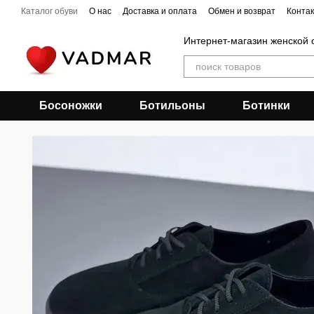
Перейти к основному контенту
Каталог обуви
О нас
Доставка и оплата
Обмен и возврат
Конта
Интернет-магазин женской 
Босоножки
Ботильоны
Ботинки