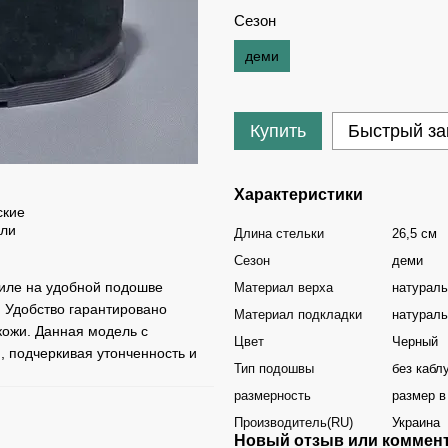
Сезон
деми
Купить
Быстрый за
Характеристики
Длина стельки
26,5 см
Сезон
деми
тиле на удобной подошве
Материал верха
натурал
. Удобство гарантировано
Материал подкладки
натураль
кожи. Данная модель с
Цвет
Черный
й, подчеркивая утонченность и
Тип подошвы
без кабл
размерность
размер в
Производитель(RU)
Украина
Новый отзыв или коммен