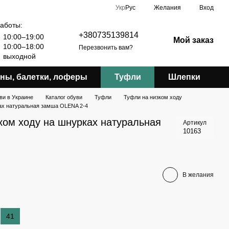
Укр
Рус
Желания
Вход
аботы:
+380735139814
10:00–19:00
Мой заказ
10:00–18:00
Перезвонить вам?
выходной
ны, балетки, лоферы
Туфли
Шлепки
ви в Украине
Каталог обуви
Туфли
Туфли на низком ходу
ах натуральная замша OLENA 2-4
ком ходу на шнурках натуральная
Артикул
10163
В желания
41