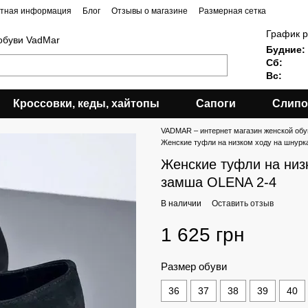
ктная информация
Блог
Отзывы о магазине
Размерная сетка
График р
обуви VadMar
Будние:
Сб:
Вс:
Кроссовки, кеды, хайтопы
Сапоги
Слипо
VADMAR – интернет магазин женской обу
Женские туфли на низком ходу на шнурк
Женские туфли на низ
замша OLENA 2-4
В наличии
Оставить отзыв
1 625 грн
Размер обуви
36
37
38
39
40