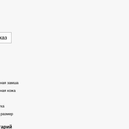
каз
ьная замша
ная кожа
ука
 размер
тарий