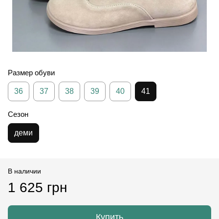
Размер обуви
36
37
38
39
40
41
Сезон
деми
В наличии
1 625 грн
Купить