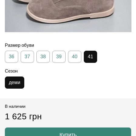
Размер обуви
36
37
38
39
40
41
Сезон
деми
В наличии
1 625 грн
Купить