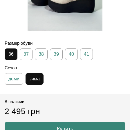
Размер обуви
36
37
38
39
40
41
Сезон
деми
зима
В наличии
2 495 грн
Купить